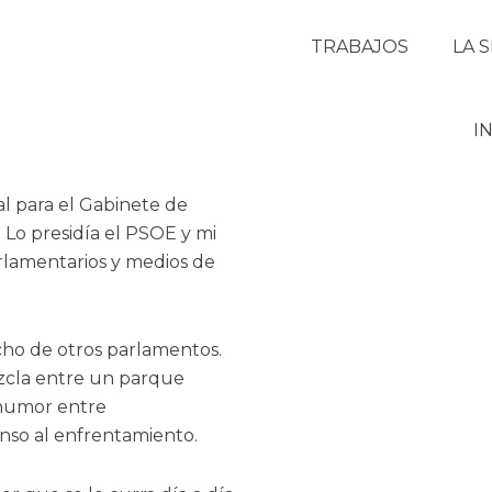
TRABAJOS
LA 
I
al para el Gabinete de
Lo presidía el PSOE y mi
parlamentarios y medios de
cho de otros parlamentos.
ezcla entre un parque
 humor entre
enso al enfrentamiento.